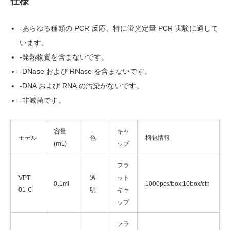
仕様
-あらゆる種類の PCR 反応、特に蛍光定量 PCR 実験に適して
います。
-発熱物質を含まないです。
-DNase および RNase を含まないです。
-DNA および RNA の汚染がないです。
-非滅菌です。
容量
キャ
モデル
色
梱包情報
(mL)
ップ
フラ
VPT-
透
ット
0.1ml
1000pcs/box;10box/ctn
01-C
明
キャ
ップ
フラ