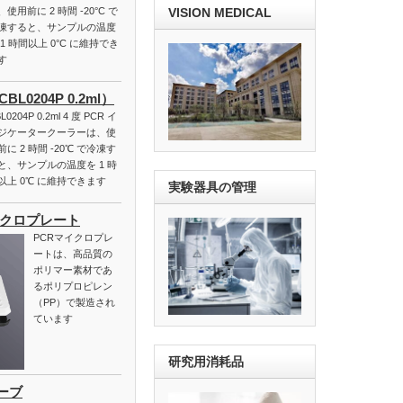
VISION MEDICAL
、使用前に 2 時間 -20°C で
凍すると、サンプルの温度
 1 時間以上 0°C に維持でき
す
L0204P 0.2ml）
L0204P 0.2ml 4 度 PCR イ
ジケータークーラーは、使
前に 2 時間 -20℃ で冷凍す
と、サンプルの温度を 1 時
以上 0℃ に維持できます
実験器具の管理
イクロプレート
PCRマイクロプレ
ートは、高品質の
ポリマー素材であ
るポリプロピレン
（PP）で製造され
ています
研究用消耗品
ューブ