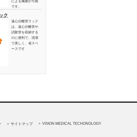
による滅菌が可能
です。
ック
遠心分離管ラック
は、遠心分離管や
試験管を収納する
のに便利で、清潔
で美しく、省スペ
ースです
VISION MEDICAL TECHONOLOGY
ー
サイトマップ