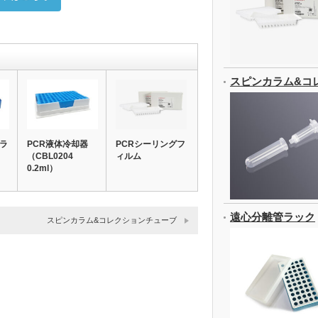
スピンカラム&コ
ーラ
PCR液体冷却器
PCRシーリングフ
（CBL0204
ィルム
0.2ml）
遠心分離管ラック
スピンカラム&コレクションチューブ