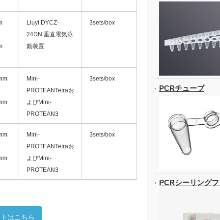
m
Liuyi DYCZ-
3sets/box
24DN 垂直電気泳
m
動装置
mm
Mini-
3sets/box
PCRチューブ
PROTEANTetraお
mm
よびMini-
PROTEAN3
mm
Mini-
3sets/box
PROTEANTetraお
mm
よびMini-
PROTEAN3
PCRシーリング
イトはこちら