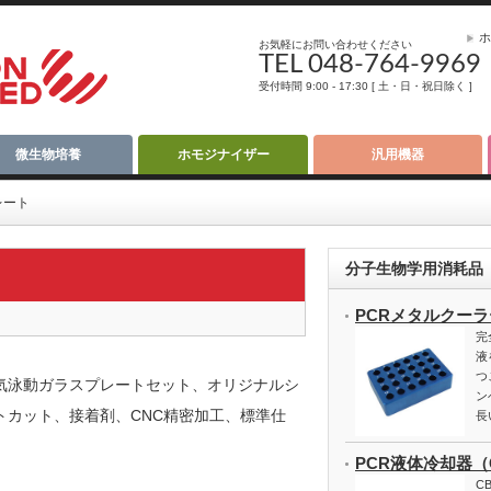
ホ
お気軽にお問い合わせください
TEL 048-764-9969
受付時間 9:00 - 17:30 [ 土・日・祝日除く ]
微生物培養
ホモジナイザー
汎用機器
レート
分子生物学用消耗品
PCRメタルクーラ
完
液
つ
気泳動ガラスプレートセット、オリジナルシ
ン
トカット、接着剤、CNC精密加工、標準仕
長
。
PCR液体冷却器（CB
CB