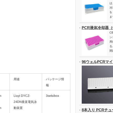
は
冷
を
ま
PCR液体冷却器（CB
CB
ン
用
る
間
96ウェルPCRマ
用途
パッケージ情
報
m
Liuyi DYCZ-
3sets/box
24DN垂直電気泳
m
動装置
8本入り PCRチ