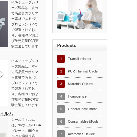
PCRチューブシリ
ーズ製品は、すべ
て高品質のポリマ
ー素材であるポリ
プロピレン（PP）
で製造されてお
り、各種PCRおよ
び蛍光定量PCR実
Products
験に適しています
1
Transilluminator
PCRチューブシリ
ーズ製品は、すべ
2
PCR Thermal Cycler
て高品質のポリマ
ー素材であるポリ
プロピレン（PP）
3
Microbial Culture
で製造されてお
り、各種PCRおよ
4
Homogenize
び蛍光定量PCR実
験に適しています
5
General Instrument
フィルム
シールフィルム
6
Consumables&Tools
は、96ウェルELISA
プレート、96ウェ
7
Aesthetics Device
ルPCR増幅反応、