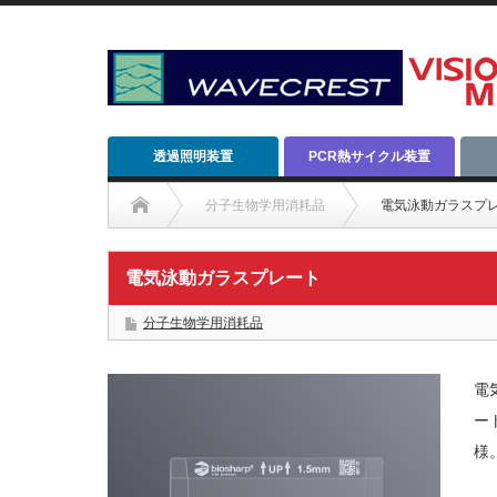
透過照明装置
PCR熱サイクル装置
分子生物学用消耗品
電気泳動ガラスプ
電気泳動ガラスプレート
分子生物学用消耗品
電
ー
様