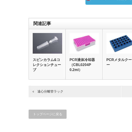
関連記事
スピンカラム&コ
PCR液体冷却器
PCRメタルク
レクションチュー
（CBL0204P
ー
ブ
0.2ml）
遠心分離管ラック
トップページに戻る