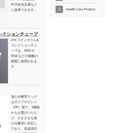
PCR蛍光定量など
8
Health Care Product
に使用できます。
レクションチューブ
2ml スピンカラム&
コレクションチュ
ーブは、DNA や
RNA などの核酸の
精製に使用されま
す
遠心分離管ラック
はポリプロピレン
（PP）製で、3種類
からお選びいただ
け、さまざまな遠
心分離管に対応し
ており、高温高圧