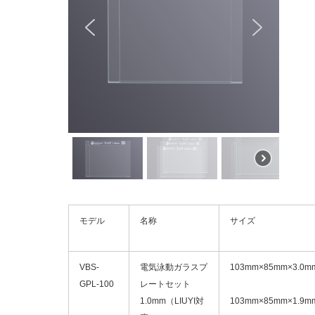
モデル
名称
サイズ
VBS-
電気泳動ガラスプ
103mm×85mm×3.0m
GPL-100
レートセット
1.0mm（LIUYI対
103mm×85mm×1.9m