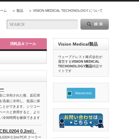
ーム
製品
VISION MEDICAL TECHONOLOGY について
消耗品＆ツール
Vision Medical製品
ウェーブクレスト株式会社が
運営する
VISION MEDICAL
TECHONOLOGY製品
特設サ
イトです
ー
Wavecrest
全に冷却された後、反応溶
を迅速に冷却し、低温に保
ことができます。シリコー
ベースと併用すると、より
い冷却時間を確保できます
L0204 0.2ml）
L0204 0.2ml PCR クーラー