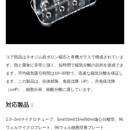
コア部品はネオジム鉄ボロン磁石と有機ガラスで構成されていま
す。熱と腐食に非常に強く、短時間で磁気分離の目的を達成でき
ます。平均磁気吸引時間は10~30秒で、迅速な磁気分離を保証し
ます。この製品は、抗体精製、免疫沈降（IP）、共免疫沈降
（colP）、細胞分画、核酸分離に適しています。
対応製品：
1.5~2mlマイクロチューブ、5ml/10ml/15ml/50ml遠心分離管、96
ウェルマイクロプレート、96ウェル細胞培養プレート