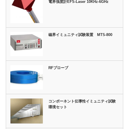
電界強度計EFS-Laser 10KHz-6GHz
磁界イミュニティ試験装置 MTS-800
RFプローブ
コンポーネント伝導性イミュニティ試験
環境セット