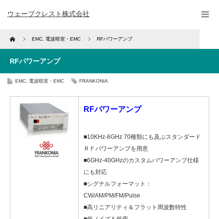
ウェーブクレスト株式会社
Home
EMC
,
電波暗室・EMC
RFパワーアンプ
RFパワーアンプ
EMC
,
電波暗室・EMC
FRANKONIA
RFパワーアンプ
■10KHz-6GHz 70種類にも及ぶスタンダード
ＲＦパワーアンプを用意
■6GHz-40GHzのカスタムパワーアンプ仕様
にも対応
■シグナルフォーマット：
CW/AM/PM/FM/Pulse
■高リニアリティ＆フラット周波数特性