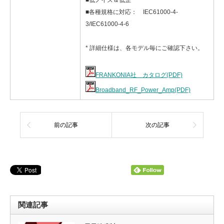
■低ノイズ＆低歪
■各種規格に対応： IEC61000-4-
3/IEC61000-4-6
* 詳細仕様は、各モデル毎にご確認下さい。
FRANKONIA社 カタログ(PDF)
Broadband_RF_Power_Amp(PDF)
前の記事
次の記事
関連記事