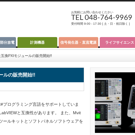
お気軽にお問い合わせください
TEL 048-764-9969
受付時間 9:00 - 17:30 [ 土・日・祝日除く ]
部分放電
計測機器
信号発生器・直流電源
ライフサイエンス
換PXIモジュールの販売開始!!
ールの販売開始!!
++、C#プログラミング言語をサポートしていま
bVIEWと互換性があります。 また、Mvit
EWツールキットとソフトパネルソフトウェアを