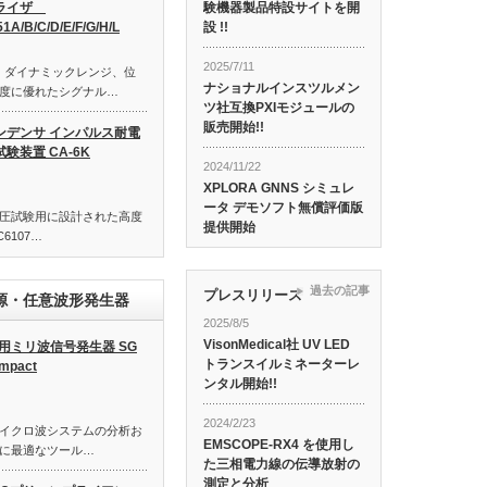
験機器製品特設サイトを開
ライザ
設 !!
51A/B/C/D/E/F/G/H/L
2025/7/11
は、ダイナミックレンジ、位
ナショナルインスツルメン
度に優れたシグナル…
ツ社互換PXIモジュールの
販売開始!!
ンデンサ インパルス耐電
試験装置 CA-6K
2024/11/22
XPLORA GNNS シミュレ
ータ デモソフト無償評価版
圧試験用に設計された高度
提供開始
C6107…
過去の記事
プレスリリース
源・任意波形発生器
2025/8/5
VisonMedical社 UV LED
G用ミリ波信号発生器 SG
トランスイルミネーターレ
mpact
ンタル開始!!
2024/2/23
まなマイクロ波システムの分析お
EMSCOPE-RX4 を使用し
に最適なツール…
た三相電力線の伝導放射の
測定と分析