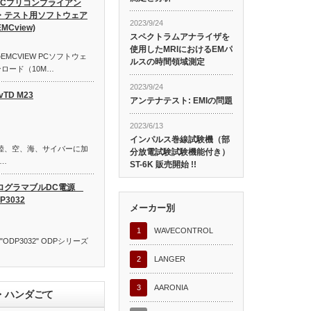
MCプリコンプライアン
・テスト用ソフトウェア
2023/9/24
MCview)
スペクトラムアナライザを
使用したMRIにおけるEMパ
MCVIEW PCソフトウェ
ルスの時間領域測定
ロード（10M…
2023/9/24
vTD M23
アンテナテスト: EMIの問題
2023/6/13
インパルス巻線試験機（部
は、陸、空、海、サイバーに加
分放電試験試験機能付き）
…
ST-6K 販売開始 !!
ログラマブルDC電源
P3032
メーカー別
1
WAVECONTROL
DP3032" ODPシリーズ
2
LANGER
3
AARONIA
・ハンダごて