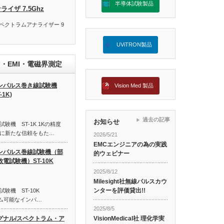
半導体試験製品
ライザ 7.5Ghz
ーズスペクトラムアナライザー 9
UViTRON製品
F・EMI・電磁界測定
ンパルス巻き線試験機
Vision Med 製品
-1K)
過去の記事
お知らせ
機 ST-1K 1Kの精度
に新たな信頼をもた…
2026/5/21
EMCエンジニアの為の実践
ンパルス巻線試験機（部
的ウェビナー
放電試験機）ST-10K
2025/8/12
Milesight社無線パルスカウ
ンターを評価貸出!!
験機 ST-10K
ログラム可能なインパ…
2025/8/5
VisionMedical社 理化学実
グナル/スペクトラム・ア