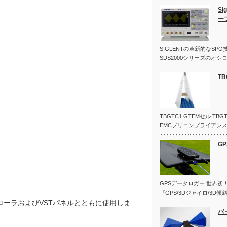
Si
ー
SIGLENTの革新的なSP
SDS2000シリーズのオ
TB
TBGTC1 GTEMセル T
EMCプリコンプライアン
G
GPSデータロガー 世界初
『GPS/3Dジャイロ/3D傾
トローラおよびVSTパネルとともに使用しま
バ