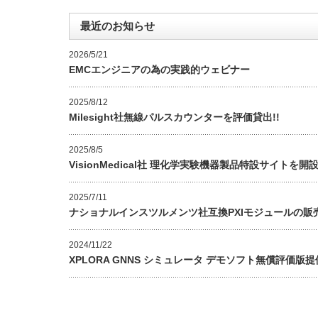
最近のお知らせ
2026/5/21
EMCエンジニアの為の実践的ウェビナー
2025/8/12
Milesight社無線パルスカウンターを評価貸出!!
2025/8/5
VisionMedical社 理化学実験機器製品特設サイトを開設 
2025/7/11
ナショナルインスツルメンツ社互換PXIモジュールの販売
2024/11/22
XPLORA GNNS シミュレータ デモソフト無償評価版