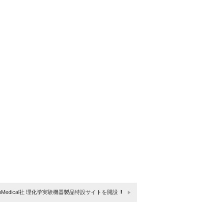
ionMedical社 理化学実験機器製品特設サイトを開設 !!