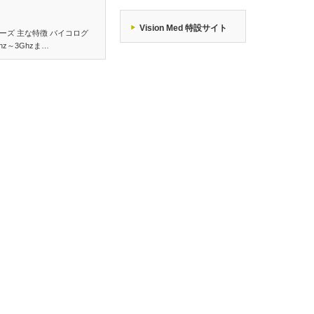
Vision Med 特設サイト
ーズ 主な特徴 バイコログ
z～3Ghzま…