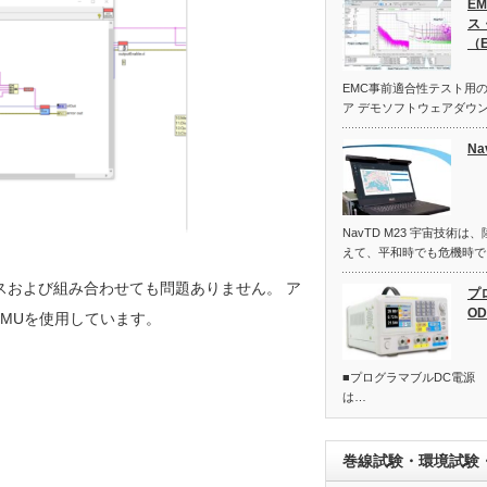
E
ス
（E
EMC事前適合性テスト用のE
ア デモソフトウェアダウン
Na
NavTD M23 宇宙技術
えて、平和時でも危機時で
スおよび組み合わせても問題ありません。 ア
プ
OD
SMUを使用しています。
■プログラマブルDC電源 "O
は…
巻線試験・環境試験