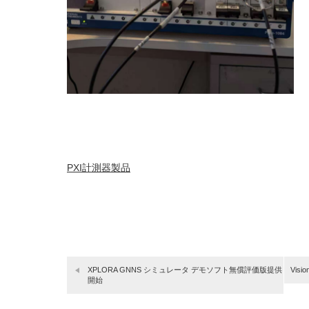
PXI計測器製品
XPLORA GNNS シミュレータ デモソフト無償評価版提供
Vis
開始