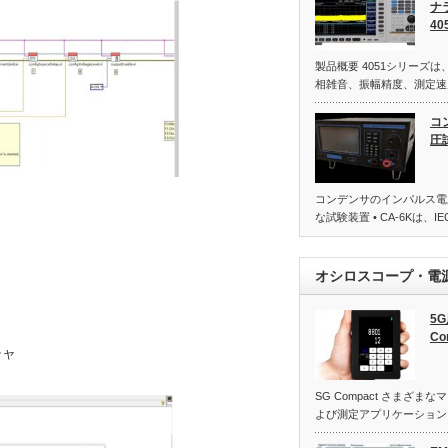
ナ
40
製品概要 4051シリーズ
相雑音、振幅精度、測定速
コ
圧
コンデンサのインパルス電
な試験装置 • CA-6Kは、IE
オシロスコープ・電
5
Co
チャ
SG Compact さまざ
よび測定アプリケーション