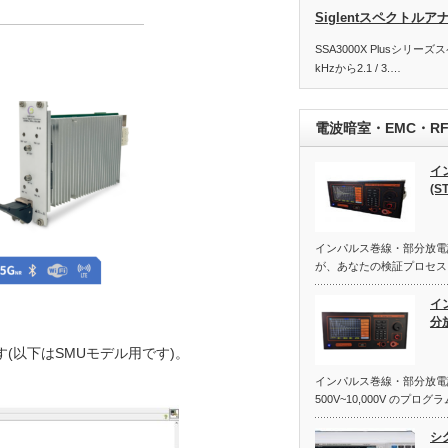
Siglentスペクトルアナ
SSA3000X Plusシリ
kHzから2.1 / 3.…
電波暗室・EMC・R
イ
(ST
インパルス巻線・部分放電試験
が、あなたの検証プロセス
イ
分
す(以下はSMUモデル用です)。
インパルス巻線・部分放電試
500V~10,000V のプ
シ