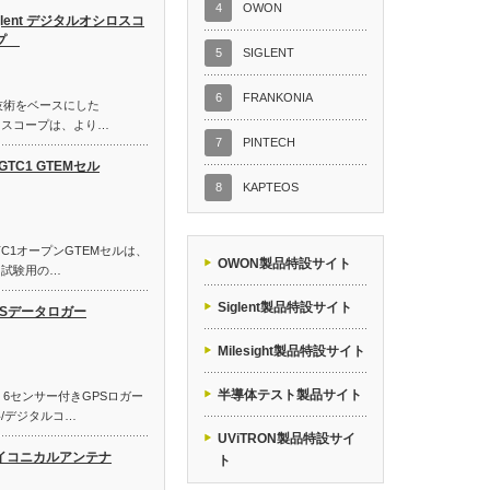
4
OWON
glent デジタルオシロスコ
プ
5
SIGLENT
6
FRANKONIA
O技術をベースにした
シロスコープは、より…
7
PINTECH
GTC1 GTEMセル
8
KAPTEOS
BGTC1オープンGTEMセルは、
OWON製品特設サイト
ス試験用の…
Siglent製品特設サイト
PSデータロガー
Milesight製品特設サイト
半導体テスト製品サイト
！6センサー付きGPSロガー
斜/デジタルコ…
UViTRON製品特設サイ
イコニカルアンテナ
ト