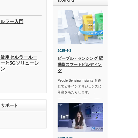
セルラー入門
2025-4-3
産業用セルラールー
ピープル・センシング 駆
ーと5Gソリューシ
動型スマートビルディン
ョン
グ
People Sensing Insights を通
じてビルインテリジェンスに
革命をもたらします。…
T サポート