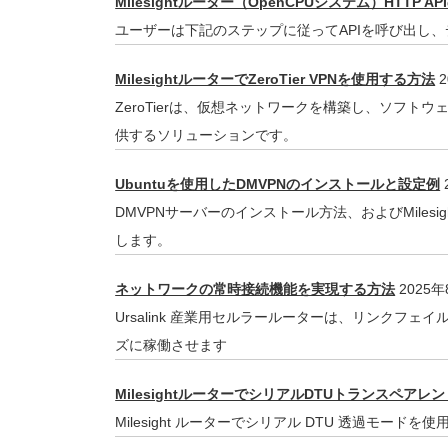
Milesightルーター（OpenCPUシステム）HTTP A
ユーザーは下記のステップに従ってAPIを呼び出し
MilesightルーターでZeroTier VPNを使用する方法
2
ZeroTierは、仮想ネットワークを構築し、ソフト
供するソリューションです。
Ubuntuを使用したDMVPNのインストールと設定例
DMVPNサーバーのインストール方法、およびMiles
します。
ネットワークの常時接続機能を実現する方法
2025年
Ursalink 産業用セルラールーターは、リンクフ
ズに稼働させます
MilesightルーターでシリアルDTUトランスペア
Milesight ルーターでシリアル DTU 透過モー