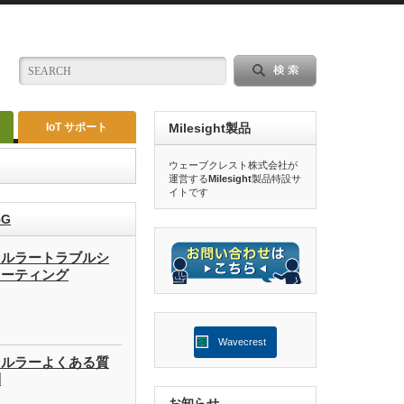
IoT サポート
Milesight製品
ウェーブクレスト株式会社が
運営する
Milesight
製品特設サ
イトです
G
セルラートラブルシ
ューティング
Wavecrest
セルラーよくある質
問
お知らせ