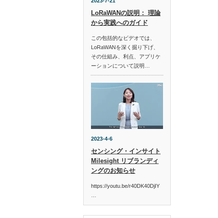
2023-7-21
LoRaWANの説明： 理論
から実践へのガイド
この包括的なビデオでは、
LoRaWANを深く掘り下げ、
その仕組み、利点、アプリケ
ーションについて説明…
2023-4-6
センシング・インサイト
Milesight リブランディ
ングのお知らせ
https://youtu.be/r40DK40DjIY
…