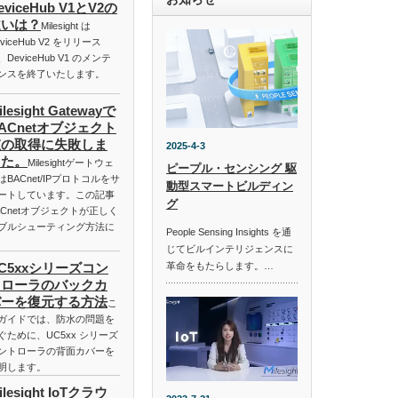
eviceHub V1とV2の
違いは？
Milesight は
eviceHub V2 をリリース
、DeviceHub V1 のメンテ
ンスを終了いたします。
ilesight Gatewayで
ACnetオブジェクト
値の取得に失敗しま
2025-4-3
した。
Milesightゲートウェ
ピープル・センシング 駆
はBACnet/IPプロトコルをサ
動型スマートビルディン
ートしています。この記事
グ
Cnetオブジェクトが正しく
ブルシューティング方法に
People Sensing Insights を通
じてビルインテリジェンスに
革命をもたらします。…
C5xxシリーズコン
トローラのバックカ
バーを復元する方法
こ
ガイドでは、防水の問題を
ぐために、UC5xx シリーズ
ントローラの背面カバーを
明します。
ilesight IoTクラウ