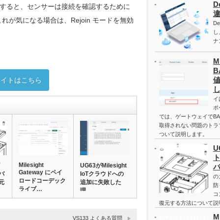
D
すると、センサーは接続を確認するために
。これが気になる場合は、Rejoin モードを無効
D
し
ナ
M
B
サイトはこちら
イ
ポ
では、ゲートウェイでBA
取得されない問題のトラ
ついて説明します。
U
Milesight
UG63がMilesight
Gateway にペイ
バ
IoTクラウドへの
の
ロードコーデック
元
追加に失敗した
防
ライブ…
理…
コ
復元する方法について説
M
VS133 よくある質問