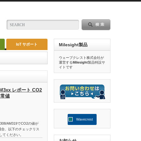
IoT サポート
Milesight製品
ウェーブクレスト株式会社が
運営する
Milesight
製品特設サ
イトです
M3xx レポート CO2
異常値
Wavecrest
M308/AM319でCO2の値が
れた場合、以下のチェックリス
してください。
お知らせ