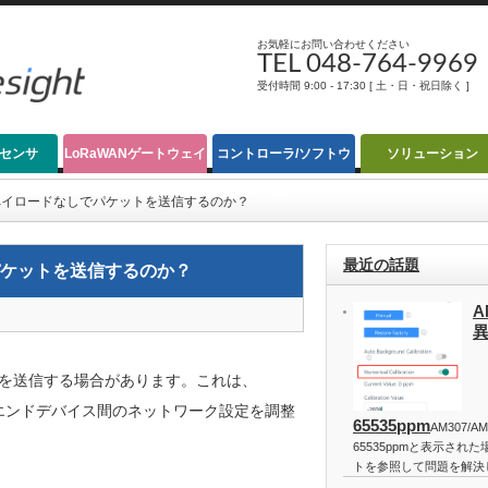
お気軽にお問い合わせください
TEL 048-764-9969
受付時間 9:00 - 17:30 [ 土・日・祝日除く ]
Nセンサ
LoRaWANゲートウェイ
コントローラ/ソフトウ
ソリューション
ェア
はペイロードなしでパケットを送信するのか？
最近の話題
パケットを送信するのか？
A
ンクを送信する場合があります。これは、
ーとエンドデバイス間のネットワーク設定を調整
65535ppm
AM307/A
65535ppmと表示さ
トを参照して問題を解決