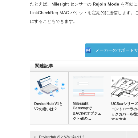
たとえば、Milesight センサーの
Rejoin Mode
を有効に
LinkCheckReq MAC パケットを定期的に送信します
にすることもできます。
メーカーのサポート
関連記事
Milesight
DeviceHub V1と
UC5xxシリーズ
Gatewayで
V2の違いは？
コントローラの
BACnetオブジェ
ックカバーを復
クト値の…
する方法
DeviceHub V1とV2の違いは？