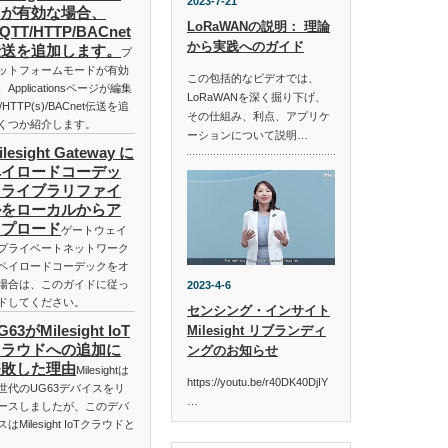
2023-7-21
ドが有効な場合、
LoRaWANの説明： 理論
QTT/HTTP/BACnet
から実践へのガイド
伝送を追加します。
プ
ットフォームモードが有効
この包括的なビデオでは、
、Applicationsページが編集
LoRaWANを深く掘り下げ、
TTP(s)/BACnet伝送を追
その仕組み、利点、アプリケ
くつか紹介します。
ーションについて説明…
ilesight Gateway に
ペイロードコーデッ
クライブラリファイ
ルをローカルからア
ップロード
ゲートウェイ
プライベートネットワーク
ペイロードコーデックをオ
場合は、このガイドに従っ
2023-4-6
ドしてください。
センシング・インサイト
G63がMilesight IoT
Milesight リブランディ
クラウドへの追加に
ングのお知らせ
失敗した理由
Milesightは
https://youtu.be/r40DK40DjIY
世代のUG63デバイスをリ
…
ースしましたが、このデバ
スはMilesight IoTクラウドと