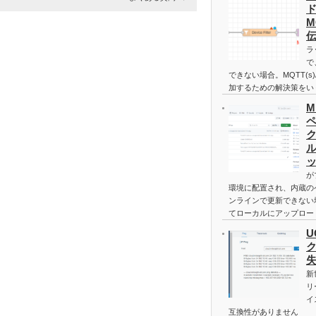
M
ラ
で
できない場合。MQTT(s)/H
加するための解決策をい
M
が
環境に配置され、内蔵の
ンラインで更新できない
てローカルにアップロー
U
新
リ
イ
互換性がありません