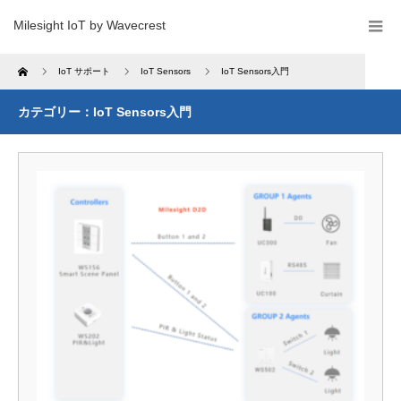
Milesight IoT by Wavecrest
Home
IoT サポート
IoT Sensors
IoT Sensors入門
カテゴリー：IoT Sensors入門